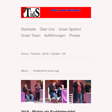
Startseite
Über Uns
Unser Spielort
Unser Team
Aufführungen
Presse
Home
/
Timeline
/
2018
/
October
/
05
Album
Published
8 years ago
2018 - Nichts als Kuddelmuddel