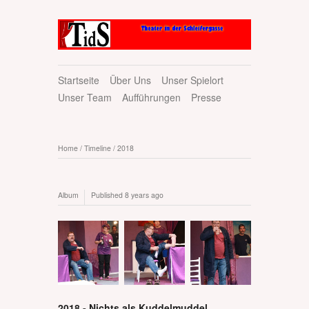
Startseite
Über Uns
Unser Spielort
Unser Team
Aufführungen
Presse
Home
/
Timeline
/
2018
Album
Published
8 years ago
2018 - Nichts als Kuddelmuddel