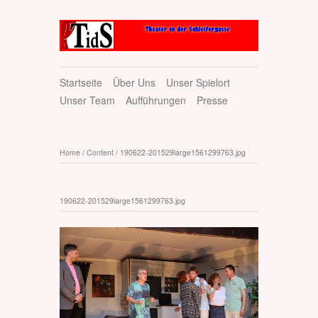
Startseite
Über Uns
Unser Spielort
Unser Team
Aufführungen
Presse
Home
/
Content
/
190622-201529large1561299763.jpg
190622-201529large1561299763.jpg