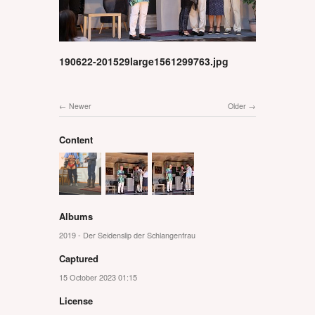
190622-201529large1561299763.jpg
Newer
Older
Content
Albums
2019 - Der Seidenslip der Schlangenfrau
Captured
15 October 2023 01:15
License