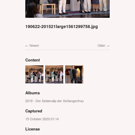
190622-201521large1561299758.jpg
Newer
Older
Content
Albums
2019 - Der Seidenslip der Schlangenfrau
Captured
15 October 2023 01:14
License