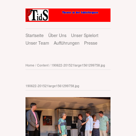
Startseite
Über Uns
Unser Spielort
Unser Team
Aufführungen
Presse
Home
/
Content
/
190622-201521large1561299758.jpg
190622-201521large1561299758.jpg